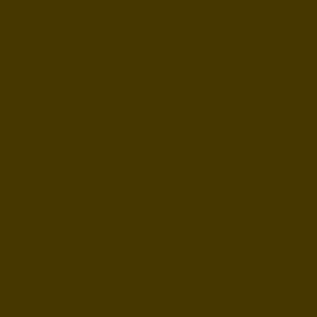
E-Mail
*
Telefonnummer
*
dein Anliegen
*