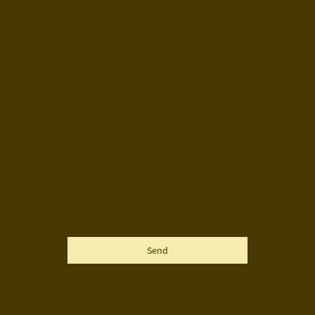
Ich bin damit einverstanden, dass
diese Daten zum Zweck der
Kontaktaufnahme gespeichert und
verarbeitet werden. Mir ist bekannt,
dass ich meine Einwilligung jederzeit
widerrufen kann.
*
* Kennzeichnet erforderliche Felder
Send