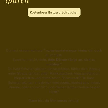
Kostenloses Erstgespräch buchen
Du hast schon mehrere Therapieerfahrungen hinter dir, doch
du merkst,
Sprechen reicht nicht,
dein Körper fängt an, sich zu
melden?
Du hast Schwierigkeiten einzuschlafen, fühlst dich ständig
unter Stress, leidest unter Panikattacken, Angstzuständen,
körperlichen und chronischen Schmerzen? Du hast
Schwierigkeiten mit deiner Verdauung, merkst eine innere
Unruhe, oder spürst dich und deinen Körper teilweise gar
nicht?
Dann bist du hier genau richtig!