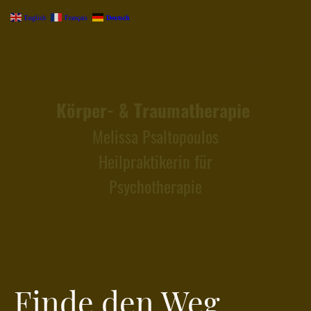
English
Français
Deutsch
Körper- & Traumatherapie
Melissa Psaltopoulos
Heilpraktikerin für
Psychotherapie
Finde den Weg