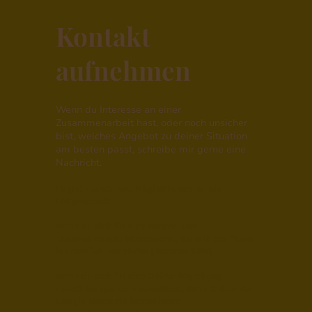
Kontakt
aufnehmen
Wenn du Interesse an einer
Zusammenarbeit hast, oder noch unsicher
bist, welches Angebot zu deiner Situation
am besten passt, schreibe mir gerne eine
Nachricht.
Es gibt zurzeit zwei Möglichkeiten für ein
Erstgespräch:
Wenn du dich für eine Körper- und
Traumatherapie interessierst, dann in der Praxis
in Frankfurt-Bornheim (Honorar 100€).
Wenn du dich für eine Online-Begleitung -
zurück ins spüren interessierst, dann Online via
Google-Meets ein kostenloses