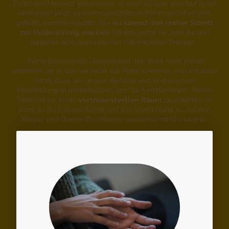
Es ist der Moment gekommen, in dem all das, was tief in dir
verborgen liegt, in einem geschützen Rahm gesehen und
gefühlt werden möchte. Nur
du kannst den ersten Schritt
zur Veränderung machen
. Ich bin gerne für dich da und
begleite dich durch deinen individuellen Prozess.
Wir leben in einer Gesellschaft, die stark nach außen
orientiert ist, in der wir nicht zur Ruhe kommen, was oft dazu
führt, dass wir unsere Gefühle und körperlichen
Empfindungen unterdrücken, um "zu funktionieren". Meine
Rolle ist es, einen
vertrauensvollen Raum
zu schaffen, in
dem du dich sicher fühlst und die Verbindung zu deinem
Körper und deinen Emotionen wiederherstellen kannst.
Jetzt Termin vereinbaren