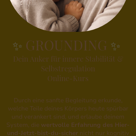
GROUNDING
✨
✨
Dein Anker für innere Stabilität &
Selbstregulation
Online-Kurs
Durch eine sanfte Begleitung erkunde,
welche Teile deines Körpers heute spürbar
und verankert sind, und erlaube deinem
System, die
wertvolle Erfahrung des Hier-
und-Jetzt-bist-du-sicher
nicht nur kognitiv