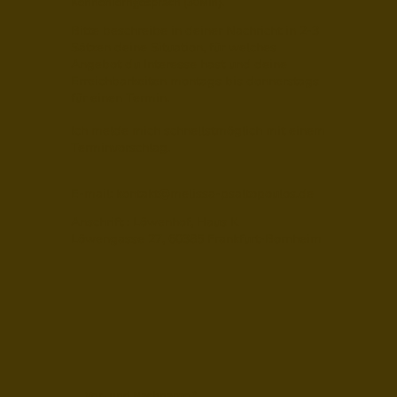
Kennenlerngespräch (30Min).
Bitte beschreibe in deiner Nachricht in 2-3
Sätzen deine Situation, für welches
Angebot du Interesse hast und deine
Erreichbarkeiten montags bis donnerstags
für einen Termin.
Ich melde mich schnellstmöglich mit einem
Terminvorschlag.
E-mail:
kontakt@melissa-psaltopoulos.de
Anschrift : Löwenhof, Haus K
Löwengasse 27, 60385 Frankfurt-Bornheim
Vor- und Nachname
*